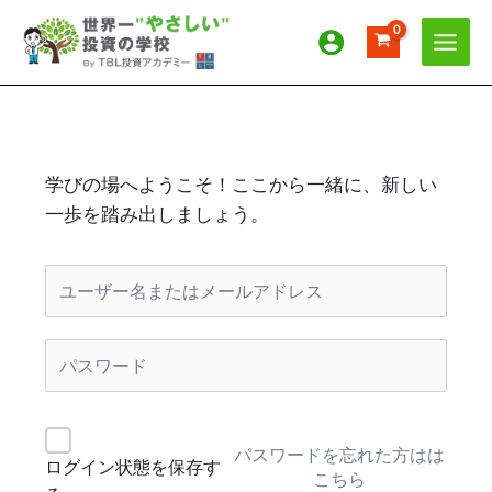
内
容
を
ス
キ
ッ
プ
学びの場へようこそ！ここから一緒に、新しい
一歩を踏み出しましょう。
パスワードを忘れた方はは
ログイン状態を保存す
こちら