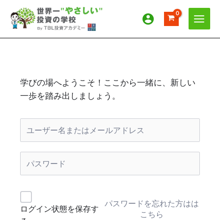
内
容
を
ス
キ
ッ
プ
学びの場へようこそ！ここから一緒に、新しい
一歩を踏み出しましょう。
パスワードを忘れた方はは
ログイン状態を保存す
こちら