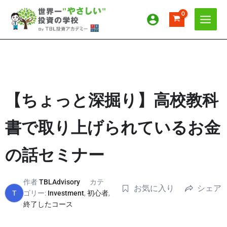
内
容
を
ス
キ
ッ
プ
【ちょっと深掘り】高校教科
書で取り上げられているお金
の話セミナー
作者
TBLAdvisory
カテ
お気に入り
シェア
T
ゴリー:
Investment
,
初心者
,
終了したコース