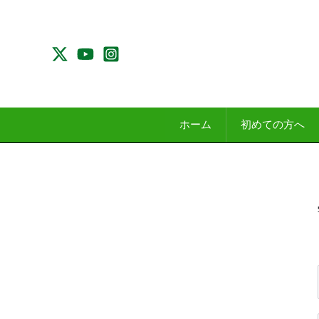
内
容
を
ス
キ
ッ
プ
ホーム
初めての方へ