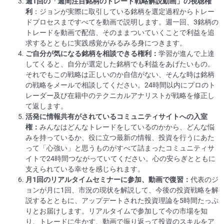
週1回の「週間注目銘柄のトレード戦略解説動画」の視聴権
利
：ジョンが実際に取引している銘柄を選定過程からトレー
ドプロセスまですべてを動画で説明します。週一回、3銘柄の
トレードを動画で配信、そのままついていくことで利益を追
求するとともに実践感覚がみるみる身につきます。
ご自分が気になる銘柄を相談できる権利：
学習が進んで上達
してくると、自分が選定した銘柄でも利益をあげたいもの。
それでもこの戦略は正しいのか自信がない、そんな時は銘柄
の戦略をメールで相談してください。24時間以内にプロのト
レーダー及び在籍中のテクニカルアナリストが戦略を修正し
て返します。
活発に情報共有がされているコミュニティサイトへの入室
権：
みんなはどんなトレードをしているのかから、どんな悩
みを持っているか、役に立つ最新の情報、投資を行うにあた
って「心強い」と思うものがすべて詰まったコミュニティサ
イトで24時間つながっていてください。心の安らぎとともに
支えられている幸せを感じられます。
月1回のリアルタイムセミナーに参加、動画で復習：
代表のジ
ョンが月に1回、市況の現状を解説して、今後の投資戦略を解
説するとともに、アップデートされた投資理論を5時間たっぷ
りとお届けします。リアルタイムで参加して今の市場を知
り、トレードに生かす、動画で振り返って投資のスキルをア