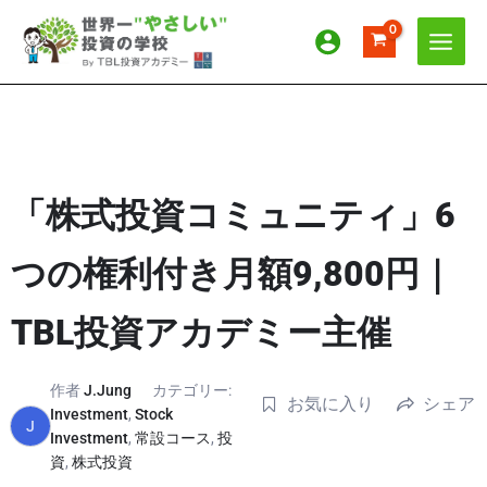
内
容
を
ス
キ
ッ
プ
「株式投資コミュニティ」6
つの権利付き月額9,800円｜
TBL投資アカデミー主催
作者
J.Jung
カテゴリー:
お気に入り
シェア
Investment
,
Stock
J
Investment
,
常設コース
,
投
資
,
株式投資