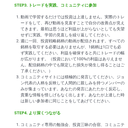
STEP3.
トレードを実践、コミュニティに参加
動画で学習するだけでは投資は上達しません。実際のトレ
ードをして、再び動画を見直すことで自分の改善点が見え
てきます。最初は思うほど利益が上がらないとしても失望
せずに実践、学習の見直しを繰り返してください。
週に一回、投資戦略銘柄の動画が配信されます。すべての
銘柄を取引する必要はありませんが、1銘柄は1口でも必
ず実践してください。利益を確保すると共にトレードの幅
が広がります。（投資において100%の利益はありえませ
ん。配信銘柄の中でも限定した損失が発生し得ることはご
了承ください。）
コミュニティサイトには積極的に発言してください。ジョ
ン代表の人柄を反映して人間的に親しみを持つメンバーの
みが集まっています。あなたの発言にあたたかく反応し、
貴重な情報を惜しげもなく出します。あなたが上達した時
は新しい参加者に同じことをしてあげてください。
STEP4.
より深くつながる
コミュニティ専用の勉強会、投資三昧の合宿、コミュニテ