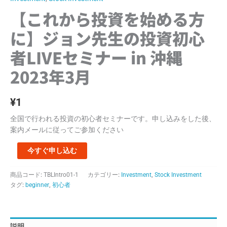
ン
【これから投資を始める方
先
生
に】ジョン先生の投資初心
の
者LIVEセミナー in 沖縄
投
資
2023年3月
初
心
者
¥
1
LIVE
全国で行われる投資の初心者セミナーです。申し込みをした後、
セ
案内メールに従ってご参加ください
ミ
ナ
今すぐ申し込む
ー
in
沖
商品コード:
TBLIntro01-1
カテゴリー:
Investment
,
Stock Investment
タグ:
beginner
,
初心者
縄
2023
年
3
説明