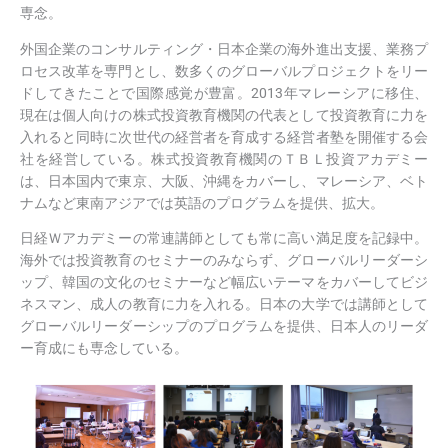
専念。
外国企業のコンサルティング・日本企業の海外進出支援、業務プ
ロセス改革を専門とし、数多くのグローバルプロジェクトをリー
ドしてきたことで国際感覚が豊富。2013年マレーシアに移住、
現在は個人向けの株式投資教育機関の代表として投資教育に力を
入れると同時に次世代の経営者を育成する経営者塾を開催する会
社を経営している。株式投資教育機関のＴＢＬ投資アカデミー
は、日本国内で東京、大阪、沖縄をカバーし、マレーシア、ベト
ナムなど東南アジアでは英語のプログラムを提供、拡大。
日経Ｗアカデミーの常連講師としても常に高い満足度を記録中。
海外では投資教育のセミナーのみならず、グローバルリーダーシ
ップ、韓国の文化のセミナーなど幅広いテーマをカバーしてビジ
ネスマン、成人の教育に力を入れる。日本の大学では講師として
グローバルリーダーシップのプログラムを提供、日本人のリーダ
ー育成にも専念している。