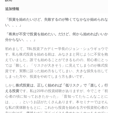
月
個
追加情報
「投資を始めたいけど、失敗するのが怖くてなかなか始められな
い、、、」
「将来が不安で投資を始めたい。だけど、何から始めればいいか
分からない、、、」
初めまして、TBL投資アカデミー学長のジョン・シュウギョウで
す。私も株式投資を始める前は、みなさまと同じように不安を抱
えていました。誰でも始めることができるものの、初心者にとっ
ては「難しく」「リスクが大きそう」に見えてしまうのが株式投
資です。実際に誤った始め方をしてしまい、大きな損失を出して
しまった方や、投資をやめてしまう方も多いです。
しかし
株式投資は、正しく始めれば「低リスク」で「楽しく」行
える投資
です。私は20年の投資経験がありますが、今でこそ「初
心者の頃に知っておきたかった」「昔知ってたらこんなことに
は、、、」というお話がたくさんあります。本セミナーではそん
な私の実体験をもとに、これから投資を始める方や投資初心者の