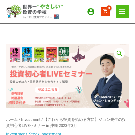
内
容
を
ス
キ
ッ
プ
【こ
れ
か
ら
投
資
を
始
め
る
方
ホーム
/
Investment
/ 【これから投資を始める方に】ジョン先生の投
に】
資初心者LIVEセミナー in 沖縄 2023年3月
ジ
ョ
Investment
,
Stock Investment