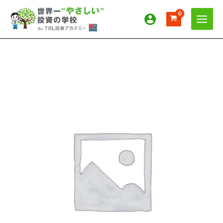
内
容
を
ス
キ
ッ
【テ
プ
ス
ト】
月
払
い
個