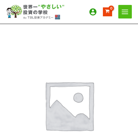
内
容
を
ス
キ
ッ
【テ
プ
ス
ト】
年
払
い
個