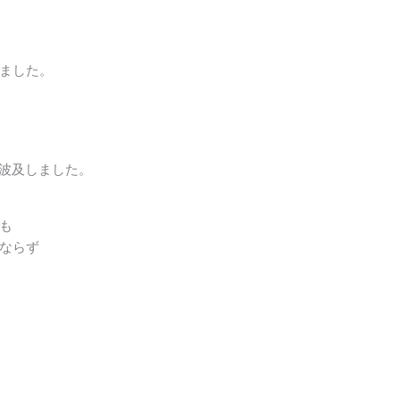
ました。
が波及しました。
も
ならず