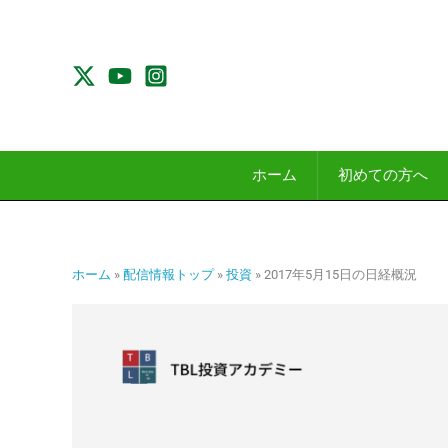
内
容
を
ス
キ
ッ
プ
ホーム
初めての方へ
ホーム
»
配信情報トップ
»
投資
»
2017年5月15日の日経概況