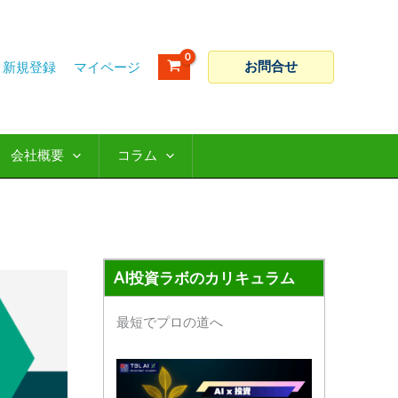
ア
カ
ー
テ
カ
ゴ
お問合せ
新規登録
イ
リ
ブ
ー
会社概要
コラム
AI投資ラボのカリキュラム
最短でプロの道へ