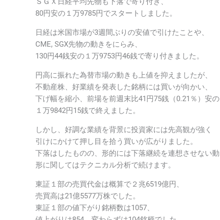
ＳＧＸ日経平均先物も下落で寄り付き、
80円安の１万9785円でスタートしました。
日経は米国市場が3週間ぶりの安値で引けたことや、
CME, SGX先物の動きをにらみ、
130円44銭安の１万9753円46銭で寄り付きました。
円高に振れた為替市場の動きも上値を抑えましたが、
不動産株、好業績を発表した銘柄には買いが向かい、
下げ幅を縮小、前場を前週末比41円75銭（0.21％）安の
１万9842円15銭で終えました。
しかし、好調な業績を背景に投資家には先高観が強く
引けにかけて押し目を拾う買いが広がりました。
下落はしたものの、形的には下落継続を連想させない動
形に関してはテクニカル分析で続けます。
東証１部の売買代金は概算で２兆6519億円、
売買高は21億5577万株でした。
東証１部の値下がり銘柄数は1057、
値上がりは854、変わらずは104銘柄でした。