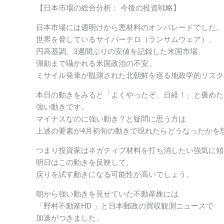
【日本市場の総合分析： 今後の投資戦略】
日本市場には週明けから悪材料のオンパレードでした。
世界を脅しているサイバーテロ（ランサムウェア）、
円高基調、3週間ぶりの安値を記録した米国市場、
弾劾まで囁かれる米国政治の不安、
ミサイル発車が観測された北朝鮮を巡る地政学的リスク
本日の動きをみると「よくやったぞ、日経！」と褒めた
強い動きです。
マイナスなのに強い動き？と疑問に思う方は
上述の要素が4月初旬の動きで現れたらどうなったかを
つまり投資家はネガティブ材料を打ち消したい強気に傾
明日はこの動きを反映して、
戻りを試す動きになる可能性が高いでしょう。
朝から強い動きを見せていた不動産株には
「野村不動産HD 」と日本郵政の買収観測ニュースで
加速がつきました。