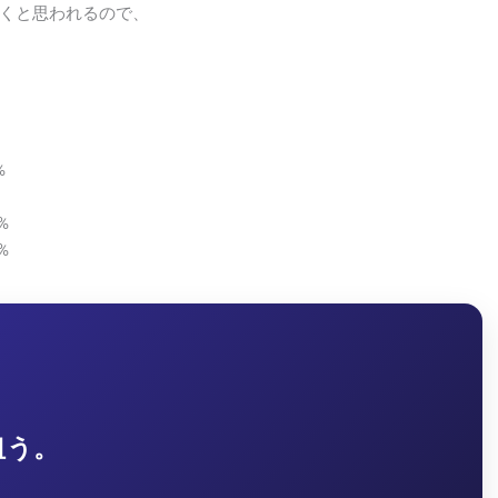
くと思われるので、
%
%
%
狙う。