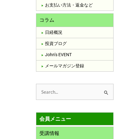
お支払い方法・返金など
コラム
日経概況
投資ブログ
John’s EVENT
メールマガジン登録
検
索
対
会員メニュー
象
:
受講情報