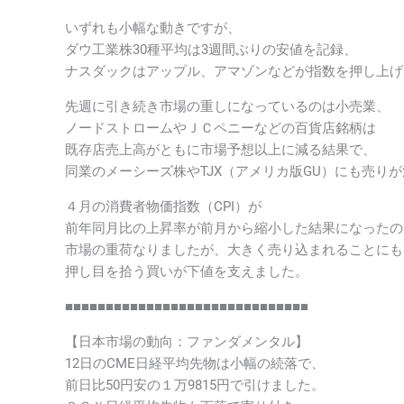
いずれも小幅な動きですが、
ダウ工業株30種平均は3週間ぶりの安値を記録、
ナスダックはアップル、アマゾンなどが指数を押し上げ
先週に引き続き市場の重しになっているのは小売業、
ノードストロームやＪＣペニーなどの百貨店銘柄は
既存店売上高がともに市場予想以上に減る結果で、
同業のメーシーズ株やTJX（アメリカ版GU）にも売り
４月の消費者物価指数（CPI）が
前年同月比の上昇率が前月から縮小した結果になったの
市場の重荷なりましたが、大きく売り込まれることにも
押し目を拾う買いが下値を支えました。
■■■■■■■■■■■■■■■■■■■■■■■■■■■■■■
【日本市場の動向：ファンダメンタル】
12日のCME日経平均先物は小幅の続落で、
前日比50円安の１万9815円で引けました。