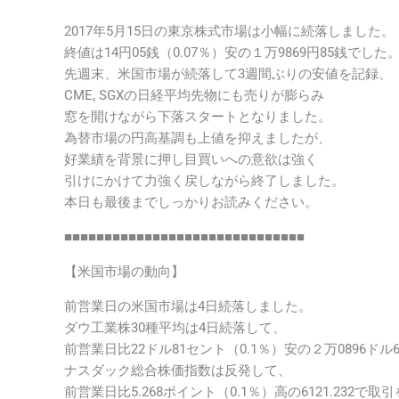
2017年5月15日の東京株式市場は小幅に続落しました。
終値は14円05銭（0.07％）安の１万9869円85銭でした
先週末、米国市場が続落して3週間ぶりの安値を記録、
CME, SGXの日経平均先物にも売りが膨らみ
窓を開けながら下落スタートとなりました。
為替市場の円高基調も上値を抑えましたが、
好業績を背景に押し目買いへの意欲は強く
引けにかけて力強く戻しながら終了しました。
本日も最後までしっかりお読みください。
■■■■■■■■■■■■■■■■■■■■■■■■■■■■■■
【米国市場の動向】
前営業日の米国市場は4日続落しました。
ダウ工業株30種平均は4日続落して、
前営業日比22ドル81セント（0.1％）安の２万0896ドル
ナスダック総合株価指数は反発して、
前営業日比5.268ポイント（0.1％）高の6121.232で