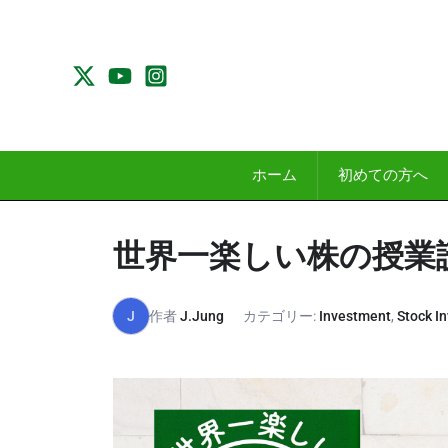
内
容
を
ス
キ
ッ
プ
ホーム
初めての方へ
世界一楽しい株の授業
J
作者
J.Jung
カテゴリー:
Investment
,
Stock I