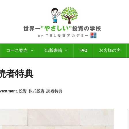
コース案内
出版書籍
FAQ
お客様の声
読者特典
nvestment
,
投資
,
株式投資
,
読者特典