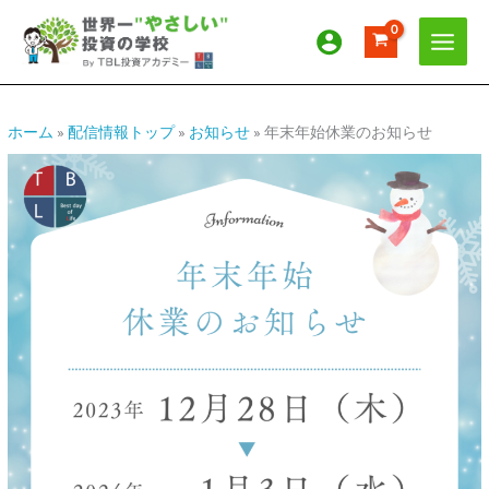
内
ア
カ
容
ー
テ
を
カ
ゴ
ス
イ
リ
キ
ッ
ブ
ー
ホーム
»
配信情報トップ
»
お知らせ
»
年末年始休業のお知らせ
プ