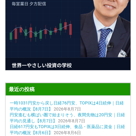
最近の投稿
一時1031円安から戻し日経76円安、TOPIXは4日続伸｜日経
平均の概況【8月7日】
2026年8月7日
円安進むも横ばい圏で始まりそう、夜間先物は20円安｜日経
平均の見通し【8月7日】
2026年8月7日
日経617円安もTOPIXは3日続伸、食品・医薬品に資金｜日経
平均の概況【8月6日】
2026年8月6日