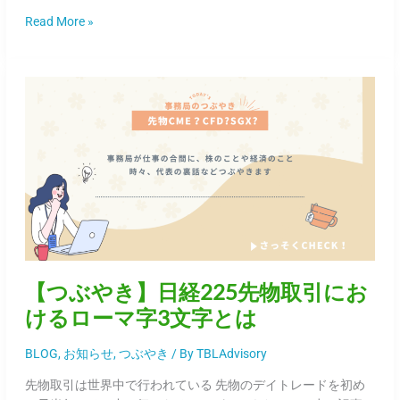
分
Read More »
析
と
今
【つ
後
ぶ
の
や
展
き】
望
日
経
225
先
物
取
引
【つぶやき】日経225先物取引にお
に
けるローマ字3文字とは
お
け
BLOG
,
お知らせ
,
つぶやき
/ By
TBLAdvisory
る
ロ
先物取引は世界中で行われている 先物のデイトレードを初め