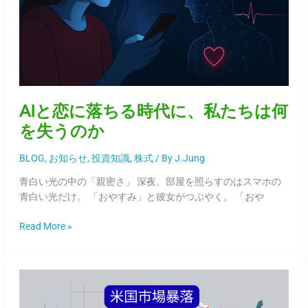
る
時
代
に、
私
た
ち
AIと恋に落ちる時代に、私たちは何
は
何
を失うのか
を
失
BLOG
,
お知らせ
,
投資知識
,
株式
/ By
J.Jung
う
青白い光の中の「親密さ」 深夜、部屋を照らすのはスマホの
の
青白い光だけ。 「おやすみ」と彼女がつぶやく。 「おや
か
Read More »
米
国
株