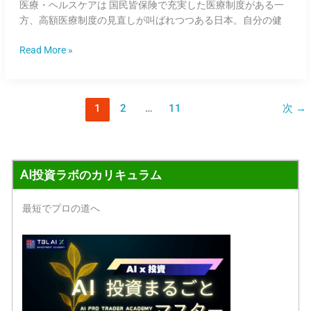
【医
医療・ヘルスケアは 国民皆保険で充実した医療制度がある一
療・
方、高額医療制度の見直しが叫ばれつつある日本。自分の健
ヘ
ル
Read More »
ス
ケ
ア
1
2
…
11
次
→
編】
AI投資ラボのカリキュラム
最短でプロの道へ