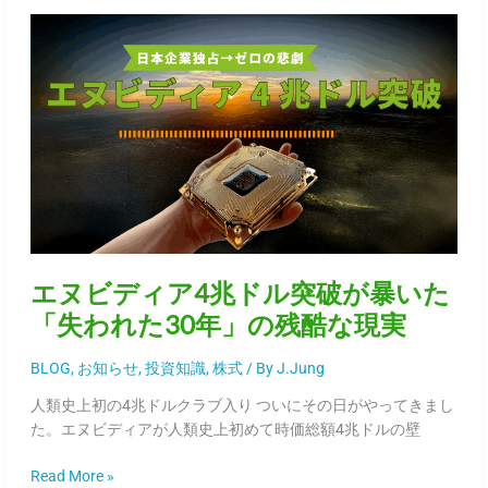
の
エ
波
ヌ
及
ビ
も
デ
徹
ィ
底
ア
解
4
説
兆
～
ド
ル
突
エヌビディア4兆ドル突破が暴いた
破
が
「失われた30年」の残酷な現実
暴
い
BLOG
,
お知らせ
,
投資知識
,
株式
/ By
J.Jung
た
人類史上初の4兆ドルクラブ入り ついにその日がやってきまし
「失
た。エヌビディアが人類史上初めて時価総額4兆ドルの壁
わ
れ
Read More »
た