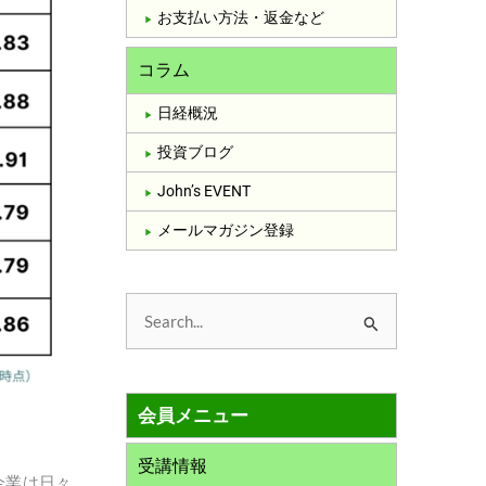
お支払い方法・返金など
コラム
日経概況
投資ブログ
John’s EVENT
メールマガジン登録
検
索
対
会員メニュー
象
:
受講情報
企業は日々