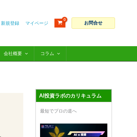
ア
カ
ー
テ
カ
ゴ
お問合せ
新規登録
イ
リ
ブ
ー
会社概要
コラム
AI投資ラボのカリキュラム
最短でプロの道へ