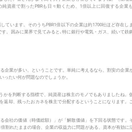
の純資産で割ったPBRも日々動くため、1倍以上に回復する企業
しています。そのうちPBR1倍以下の企業は約1700社ほど存在し
です。因みに業界で見てみると､特に銀行や電気・ガス、続いて鉄
ている企業が多い、ということです。単純に考えるなら、割安の企業
のいったい何が問題なのでしょうか。
どうかを判断する指標で、純資産は株主のモノでもありましたね。
を返却、残ったおカネを株主で分配するということになります。
価する会社の価値（時価総額）」が「解散価値」を下回る状態です。
1倍割れたままの場合、企業の収益力に問題がある、資本が有効に