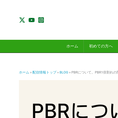
内
容
を
ス
キ
ッ
プ
ホーム
初めての方へ
ホーム
»
配信情報トップ
»
BLOG
»
PBRについて。PBR1倍割