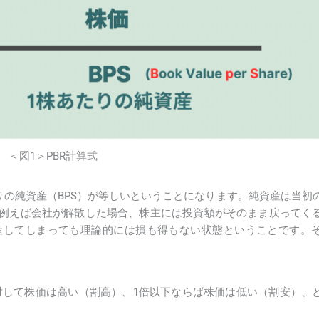
＜図1＞PBR計算式
あたりの純資産（BPS）が等しいということになります。純資産は当初
例えば会社が解散した場合、株主には投資額がそのまま戻ってく
産してしまっても理論的には損も得もない状態ということです。
。
に対して株価は高い（割高）、1倍以下ならば株価は低い（割安）、