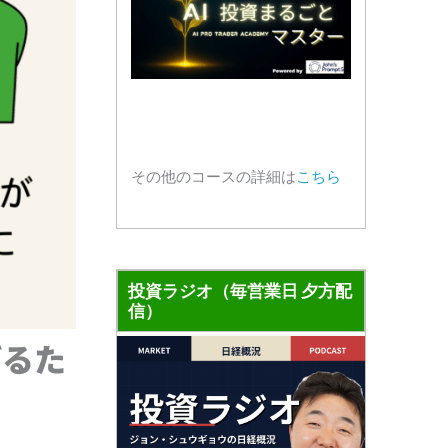
その他のコースの詳細は
こちら
投資ラジオ（毎営業日 夕方配
信）
げるた