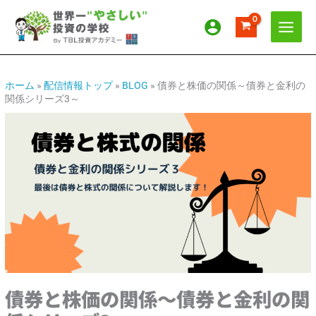
内
ア
カ
容
ー
テ
を
カ
ゴ
ス
イ
リ
キ
ッ
ブ
ー
ホーム
»
配信情報トップ
»
BLOG
»
債券と株価の関係～債券と金利の
関係シリーズ3～
プ
債券と株価の関係～債券と金利の関