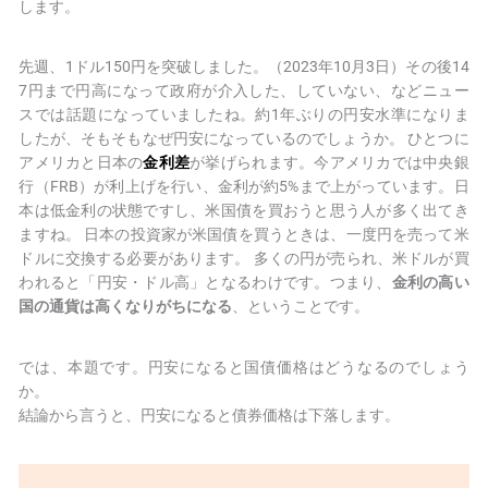
します。
先週、1ドル150円を突破しました。（2023年10月3日）その後14
7円まで円高になって政府が介入した、していない、などニュー
スでは話題になっていましたね。約1年ぶりの円安水準になりま
したが、そもそもなぜ円安になっているのでしょうか。 ひとつに
アメリカと日本の
金利差
が挙げられます。今アメリカでは中央銀
行（FRB）が利上げを行い、金利が約5%まで上がっています。日
本は低金利の状態ですし、米国債を買おうと思う人が多く出てき
ますね。 日本の投資家が米国債を買うときは、一度円を売って米
ドルに交換する必要があります。 多くの円が売られ、米ドルが買
われると「円安・ドル高」となるわけです。つまり、
金利の高い
国の通貨は高くなりがちになる
、ということです。
では、本題です。円安になると国債価格はどうなるのでしょう
か。
結論から言うと、円安になると債券価格は下落します。