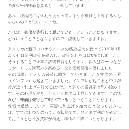
のダウ平均株価を見ると、下落しています。
あれ、理論的には金利があがっているなら株価も上昇するんじ
ゃないの？と思いますよね。
これは、
株価が先行して動いていた
、ということになります。
どういうこと？となりますので、説明していきますね。
アメリカは新型コロナウイルスの感染拡大を受けて2020年3月
よりゼロ金利政策を導入し、政策金利をほぼ0%にしました。
そうすることで企業の設備投資をしやすく、個人はローンなど
しやすくして購買力を高める、など景気回復を促しました。
その成果、アメリカ経済は回復していきましたが物価の上昇
（インフレ）も起きていきました。インフレが起こると中央銀
行が近々利上げを始めるはずだ…と多くの投資家は思い始めま
す。その心理が働き、どんどん株価は上昇してきます。この状
況が、
株価は先行して動いている
、ということになります。
株価は過熱していき、実際に利上げを始めるとなったときに
は、すでに利益がのっている状態です。ひとまず利益を確定し
ておこうと思う投資家が増え、株価の下降につながります。