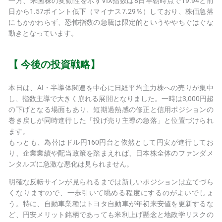
一方、米国株の変動性を示すVIX指数は8日早朝時点で19.94と前
日から1.57ポイント低下（マイナス7.29％）しており、株価急落
にもかかわらず、恐怖指数の急騰は限定的というややちぐはぐな
動きとなっています。
【 今後の投資戦略】
本日は、AI・半導体関連を中心に日経平均主力株への売りが集中
し、指数主導で大きく崩れる展開となりました。一時は3,000円超
の下げとなる場面もあり、短期過熱感の修正と信用ポジションの
巻き戻しが同時進行した「投げ売り主導の急落」と位置づけられ
ます。
もっとも、為替はドル円160円台と依然として円安が進行してお
り、企業業績や配当政策を踏まえれば、日本株全体のファンダメ
ンタルズに急激な悪化は見られません。
明確な反転サインが見られるまでは新しいポジションは立てづら
くなりますので、一歩引いて眺める程度にするのがよいでしょ
う。特に、自動車業種はトヨタ自動車が年初来安値を更新するな
ど、円安メリット銘柄であっても米利上げ懸念と地政学リスクの