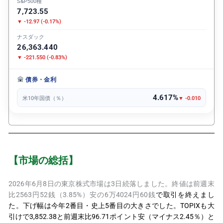
S&P500種
7,723.55
▼ -12.97 (-0.17%)
ナスダック
26,363.440
▼ -221.550 (-0.83%)
債券・金利
4.617%
米10年国債（％）
▼ -0.010
【市場の総括】
2026年6月8日の東京株式市場は3日続落しました。終値は前週末
比2563円52銭（3.85%）安の6万4024円60銭
で取引を終えまし
た。下げ幅は今年2番目・史上5番目の大きさでした。TOPIXも大
引けで3,852.38と前週末比96.71ポイント安（マイナス2.45％）と