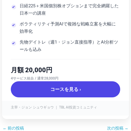
日経225＋米国個別株オプションまで完全網羅した
日本一の講座
ボラティリティ予測AIで複雑な戦略立案を大幅に
効率化
先物デイトレ（週1・ジョン直接指導）とAI分析ツ
ールも込み
月額 20,000円
4サービス統合 / 通常28,000円
コースを見る ›
主宰・ジョン シュウギョウ ｜ TBL AI投資コミュニティ
←
前の投稿
次の投稿
→