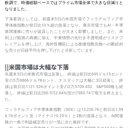
軟調で、時価総額ベースではプライム市場全体で大きな目減りと
なりました。
下落要因としては、前週末5日の米国市場でフィラデルフィア半
導体株指数が前日比10％超の急落となり、東京市場でもAI・半導
体関連株に売りが波及したことが大きく影響しました。また、米
利上げ観測の再燃に加え、中東情勢の先行き不透明感がリスクプ
レミアムを押し上げ、海外投機筋による株価指数先物への断続的
な売りが日経平均を押し下げたと分析しています。
||米国市場は大幅な下落
先週末5日の米株式市場は反落し、終値は前日比695ドル15セント
安の5万0866ドル78セント、ナスダックは大幅に3日続落し、終
値は前日比1121.526ポイント安の2万5709.432、S&P500種も続
落し、終値は前日比
200.57
(2.64%)安の7383.74で取引を終えまし
た。
フィラデルフィア半導体株指数（SOX）は12,220.76と前日比1,39
6.74ポイント安（マイナス10.25％）と2桁の急落となり、AI関連
株の一角で利益確定売りが一気に出た格好です。