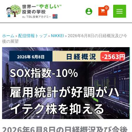
内
ア
カ
容
ー
テ
を
カ
ゴ
ス
イ
リ
キ
ッ
ブ
ー
ホーム
»
配信情報トップ
»
NIKKEI
»
2026年6月8日の日経概況及び今
後の展望
プ
2026年6月8日の日経概況及び今後