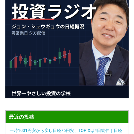
最近の投稿
一時1031円安から戻し日経76円安、TOPIXは4日続伸｜日経