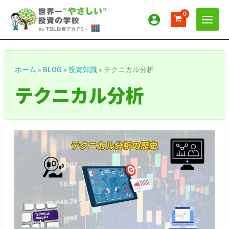
内
ア
カ
容
ー
テ
を
カ
ゴ
ス
イ
リ
キ
ッ
ブ
ー
ホーム
»
BLOG
»
投資知識
»
テクニカル分析
プ
テクニカル分析
テ
ク
ニ
カ
ル
分
析
を
ち