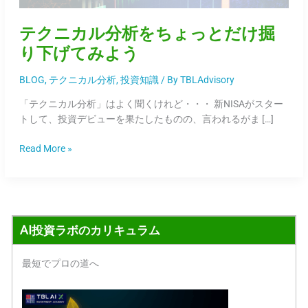
ょ
っ
テクニカル分析をちょっとだけ掘
と
り下げてみよう
だ
け
BLOG
,
テクニカル分析
,
投資知識
/ By
TBLAdvisory
掘
り
「テクニカル分析」はよく聞くけれど・・・ 新NISAがスター
下
トして、投資デビューを果たしたものの、言われるがま […]
げ
て
Read More »
み
よ
う
AI投資ラボのカリキュラム
最短でプロの道へ