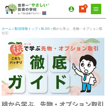
内
ア
カ
容
ー
テ
を
カ
ゴ
ス
イ
リ
キ
ッ
ブ
ー
ホーム
»
配信情報トップ
»
BLOG
»
桃から学ぶ、先物・オプション取
引①
プ
桃から学ぶ、先物・オプション取引