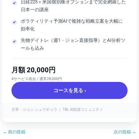
日経225＋米国個別株オプションまで完全網羅した
日本一の講座
ボラティリティ予測AIで複雑な戦略立案を大幅に
効率化
先物デイトレ（週1・ジョン直接指導）とAI分析ツ
ールも込み
月額 20,000円
4サービス統合 / 通常28,000円
コースを見る ›
主宰・ジョン シュウギョウ ｜ TBL AI投資コミュニティ
←
前の投稿
次の投稿
→