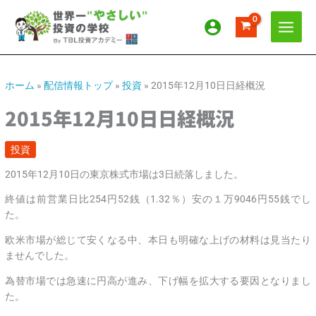
内
ア
カ
容
ー
テ
を
カ
ゴ
ス
イ
リ
キ
ッ
ブ
ー
ホーム
»
配信情報トップ
»
投資
»
2015年12月10日日経概況
プ
2015年12月10日日経概況
投資
2015年12月10日の東京株式市場は3日続落しました。
終値は前営業日比254円52銭（1.32％）安の１万9046円55銭でし
た。
欧米市場が総じて安くなる中、本日も明確な上げの材料は見当たり
ませんでした。
為替市場では急速に円高が進み、下げ幅を拡大する要因となりまし
た。