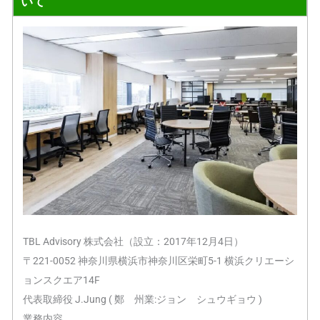
いて
TBL Advisory 株式会社（設立：2017年12月4日）
〒221-0052 神奈川県横浜市神奈川区栄町5-1 横浜クリエーシ
ョンスクエア14F
代表取締役 J.Jung ( 鄭 州業:ジョン シュウギョウ )
業務内容