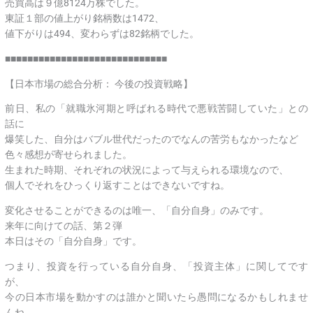
売買高は９億8124万株でした。
東証１部の値上がり銘柄数は1472、
値下がりは494、変わらずは82銘柄でした。
■■■■■■■■■■■■■■■■■■■■■■■■■■■■■
【日本市場の総合分析： 今後の投資戦略】
前日、私の「就職氷河期と呼ばれる時代で悪戦苦闘していた」との
話に
爆笑した、自分はバブル世代だったのでなんの苦労もなかったなど
色々感想が寄せられました。
生まれた時期、それぞれの状況によって与えられる環境なので、
個人でそれをひっくり返すことはできないですね。
変化させることができるのは唯一、「自分自身」のみです。
来年に向けての話、第２弾
本日はその「自分自身」です。
つまり、投資を行っている自分自身、「投資主体」に関してです
が、
今の日本市場を動かすのは誰かと聞いたら愚問になるかもしれませ
んね。