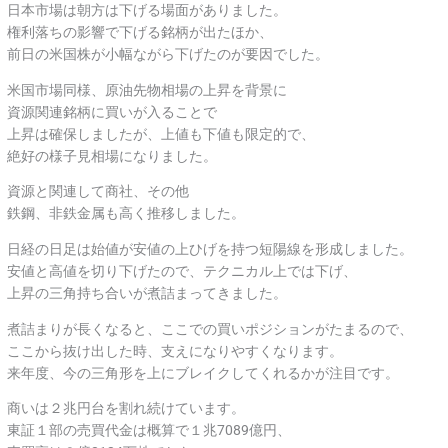
日本市場は朝方は下げる場面がありました。
権利落ちの影響で下げる銘柄が出たほか、
前日の米国株が小幅ながら下げたのが要因でした。
米国市場同様、原油先物相場の上昇を背景に
資源関連銘柄に買いが入ることで
上昇は確保しましたが、上値も下値も限定的で、
絶好の様子見相場になりました。
資源と関連して商社、その他
鉄鋼、非鉄金属も高く推移しました。
日経の日足は始値が安値の上ひげを持つ短陽線を形成しました。
安値と高値を切り下げたので、テクニカル上では下げ、
上昇の三角持ち合いが煮詰まってきました。
煮詰まりが長くなると、ここでの買いポジションがたまるので、
ここから抜け出した時、支えになりやすくなります。
来年度、今の三角形を上にブレイクしてくれるかが注目です。
商いは２兆円台を割れ続けています。
東証１部の売買代金は概算で１兆7089億円、