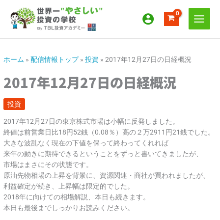
内
ア
カ
容
ー
テ
を
カ
ゴ
ス
イ
リ
キ
ッ
ブ
ー
ホーム
»
配信情報トップ
»
投資
»
2017年12月27日の日経概況
プ
2017年12月27日の日経概況
投資
2017年12月27日の東京株式市場は小幅に反発しました。
終値は前営業日比18円52銭（0.08％）高の２万2911円21銭でした。
大きな波乱なく現在の下値を保って終わってくれれば
来年の動きに期待できるということをずっと書いてきましたが、
市場はまさにその状態です。
原油先物相場の上昇を背景に、資源関連・商社が買われましたが、
利益確定が続き、上昇幅は限定的でした。
2018年に向けての相場解説、本日も続きます。
本日も最後までしっかりお読みください。