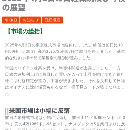
の展望
NIKKEI
お知らせ
日経概況
【市場の総括】
2025年4月2日の東京株式市場は続伸しました。終値は前日比101
円39銭（0.28%）高の3万5725円87銭で取引を終えました。基本
的な動きは様子見で業種別の選別が進みました。
米国のハイテク株高を受け、半導体関連が上昇しました。一方、
日銀の追加利上げに着目した買いが入って上昇を続けてきた銀行
株には利益確定が進み、下落が続きました。それを反映して日経
はマイナスに沈む場面もあるなど、様子見ムードが強くなりまし
た。
||米国市場は小幅に反落
前日の米株式市場は小幅に反落し、前日比11ドル80セント（0.0
2%）安の4万1989ドル96セント、ナスダックは5営業日ぶりに反