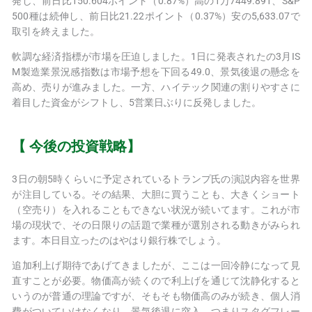
発し、前日比150.604ポイント（0.87%）高の1万7449.891、S&P
500種は続伸し、前日比21.22ポイント（0.37%）安の5,633.07で
取引を終えました。
軟調な経済指標が市場を圧迫しました。1日に発表されたの3月IS
M製造業景況感指数は市場予想を下回る49.0、景気後退の懸念を
高め、売りが進みました。一方、ハイテック関連の割りやすさに
着目した資金がシフトし、5営業日ぶりに反発しました。
【 今後の投資戦略】
3日の朝5時くらいに予定されているトランプ氏の演説内容を世界
が注目している。その結果、大胆に買うことも、大きくショート
（空売り）を入れることもできない状況が続いてます。これが市
場の現状で、その日限りの話題で業種が選別される動きがみられ
ます。本日目立ったのはやはり銀行株でしょう。
追加利上げ期待であげてきましたが、ここは一回冷静になって見
直すことが必要。物価高が続くので利上げを通じて沈静化すると
いうのが普通の理論ですが、そもそも物価高のみが続き、個人消
費がついていけなくなり、景気後退に突入、つまりスタグフレー