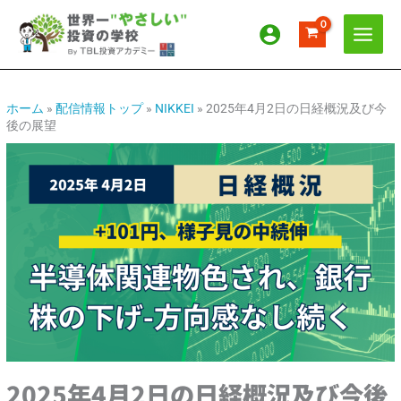
内
ア
カ
容
ー
テ
を
カ
ゴ
ス
イ
リ
キ
ッ
ブ
ー
ホーム
»
配信情報トップ
»
NIKKEI
»
2025年4月2日の日経概況及び今
後の展望
プ
2025年4月2日の日経概況及び今後