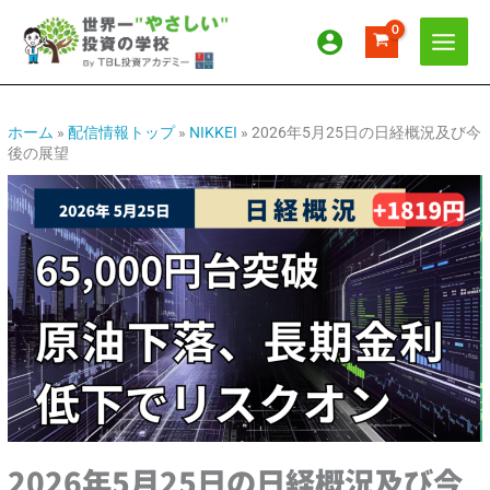
内
ア
カ
容
ー
テ
を
カ
ゴ
ス
イ
リ
キ
ッ
ブ
ー
ホーム
»
配信情報トップ
»
NIKKEI
»
2026年5月25日の日経概況及び今
後の展望
プ
2026年5月25日の日経概況及び今