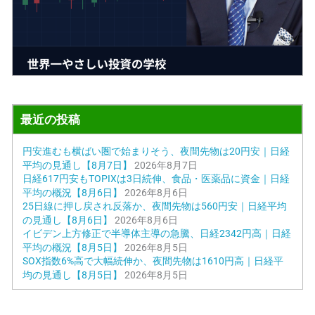
最近の投稿
円安進むも横ばい圏で始まりそう、夜間先物は20円安｜日経
平均の見通し【8月7日】
2026年8月7日
日経617円安もTOPIXは3日続伸、食品・医薬品に資金｜日経
平均の概況【8月6日】
2026年8月6日
25日線に押し戻され反落か、夜間先物は560円安｜日経平均
の見通し【8月6日】
2026年8月6日
イビデン上方修正で半導体主導の急騰、日経2342円高｜日経
平均の概況【8月5日】
2026年8月5日
SOX指数6%高で大幅続伸か、夜間先物は1610円高｜日経平
均の見通し【8月5日】
2026年8月5日