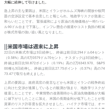
大幅に続伸して引けました。
急上昇の主な要因は、米国とイランがホルムズ海峡の開放や核問
題の交渉設定で基本合意したと報じられ、地政学リスクが急速に
和らいだことです。 緊張緩和により原油の先物価格が一時1バレ
ル90ドル台まで下落し、インフレ懸念の後退やコスト負担の軽減
が株式市場の強い追い風となりました。
||米国市場は週末に上昇
22日の米株式市場は3日続伸し、終値は前日比294ドル04セント
（0.58%）高の5万0579ドル70セント、ナスダックは3日続伸し、
終値は前日比50.872ポイント（0.19%）高の2万6343.970、S&P5
00種も3日続伸し、終値は前日比27.75ポイント（0.37%）高の74
73.47で取引を終えました。
上昇の要因は、政府高官の発言などから米国とイランの戦争終結
に向けた交渉が進展しているとの観測が強まり、地政学リスクが
後退したことです。 中東情勢の改善期待から原油先物価格が大幅
に値下がりしたことに加え、米国の長期金利が低下したことが投
資家のリスク許容度を拡大させました。 ハイテク市場では、オー