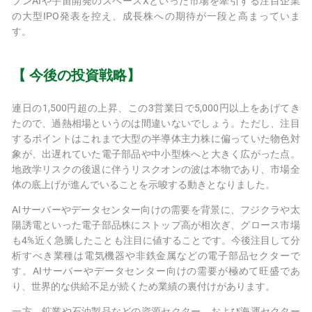
プンAIや宇宙開発のスペースXといった市場を牽引する注目企業
の大型IPO発表を控え、成長株への期待が一段と高まっていま
す。
【 今後の投資戦略】
連日の1,500円超の上昇、この3営業日で5,000円以上をあげてき
たので、過熱相場というのは間違いないでしょう。ただし、注目
するポイントはこれまで大型の半導体主力株に偏っていた物色対
象が、出遅れていた電子部品や中小型株へと大きく広がった点。
地政学リスクの後退に伴うリスクオンの波は本物であり、市場全
体の底上げが進んでいることを示唆する動きとなりました。
AIサーバーやデータセンター向けの需要を背景に、フジクラや太
陽誘電といった電子部品株にストップ高が相次ぎ、グロース市場
も4%近く急騰したことも注目に値することです。今後注目して分
析すべき業種は電気機器や非鉄金属などの電子部品セクターで
す。AIサーバーやデータセンター向けの需要が極めて旺盛であ
り、世界的な供給不足が続くため業績の裏付けがあります。
一方、鉱業や石油製品などの資源セクター、および海運セクター