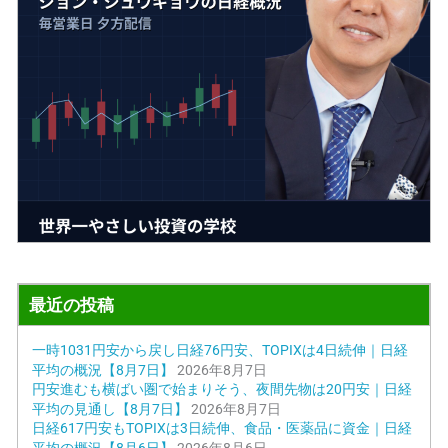
最近の投稿
一時1031円安から戻し日経76円安、TOPIXは4日続伸｜日経
平均の概況【8月7日】
2026年8月7日
円安進むも横ばい圏で始まりそう、夜間先物は20円安｜日経
平均の見通し【8月7日】
2026年8月7日
日経617円安もTOPIXは3日続伸、食品・医薬品に資金｜日経
平均の概況【8月6日】
2026年8月6日