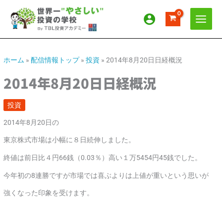
内
ア
カ
容
ー
テ
を
カ
ゴ
ス
イ
リ
キ
ッ
ブ
ー
ホーム
»
配信情報トップ
»
投資
»
2014年8月20日日経概況
プ
2014年8月20日日経概況
投資
2014年8月20日の
東京株式市場は小幅に８日続伸しました。
終値は前日比４円66銭（0.03％）高い１万5454円45銭でした。
今年初の8連勝ですが市場では喜ぶよりは上値が重いという思いが
強くなった印象を受けます。