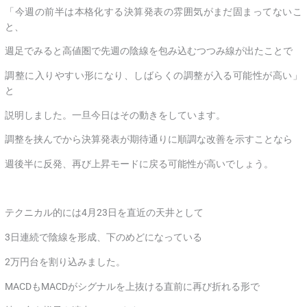
「今週の前半は本格化する決算発表の雰囲気がまだ固まってないこ
と、
週足でみると高値圏で先週の陰線を包み込むつつみ線が出たことで
調整に入りやすい形になり、しばらくの調整が入る可能性が高い」
と
説明しました。一旦今日はその動きをしています。
調整を挟んでから決算発表が期待通りに順調な改善を示すことなら
週後半に反発、再び上昇モードに戻る可能性が高いでしょう。
テクニカル的には4月23日を直近の天井として
3日連続で陰線を形成、下のめどになっている
2万円台を割り込みました。
MACDもMACDがシグナルを上抜ける直前に再び折れる形で