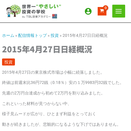
内
ア
カ
容
ー
テ
を
カ
ゴ
ス
イ
リ
キ
ッ
ブ
ー
ホーム
»
配信情報トップ
»
投資
»
2015年4月27日日経概況
プ
2015年4月27日日経概況
投資
2015年4月27日の東京株式市場は小幅に続落しました。
終値は前週末比36円72銭（0.18％）安の１万9983円32銭でした。
先週の2万円台達成から初めて2万円を割り込みました。
これといった材料が見つからない中、
様子見ムードが広がり、ひとまず利益をとっておく
動きが続きましたが、悲観的になるような下げではありません。