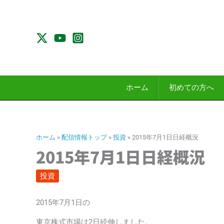
内
容
を
ス
キ
ッ
プ
ホーム
初めての方へ
ホーム
»
配信情報トップ
»
投資
»
2015年7月1日日経概況
2015年7月1日日経概況
投資
2015年7月1日の
東京株式市場は2日続伸しました。