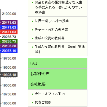
お金と資産の羅針盤 豊かな人生
を手に入れる一番わかりやすい
教科書
世界一楽しい 株の授業
チャート分析の教科書
生成AI投資の教科書
生成AI投資の教科書［Gemini実践
編］
FAQ
お客様の声
会社概要
会社・オフィス案内
代表ご挨拶