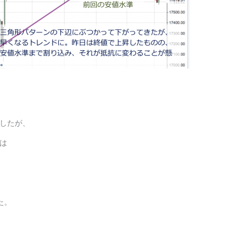
したが、
は
た。