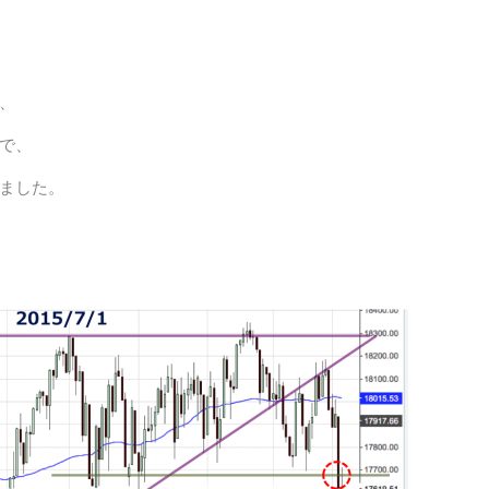
、
で、
ました。