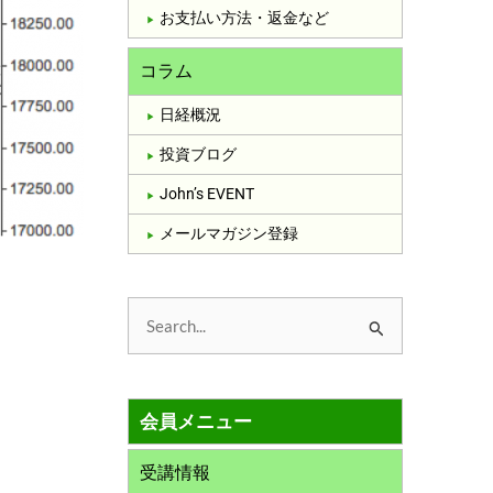
お支払い方法・返金など
コラム
日経概況
投資ブログ
John’s EVENT
メールマガジン登録
検
索
対
会員メニュー
象
:
受講情報