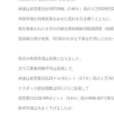
終値は前営業日比93円59銭（0.46％）高の２万0329円
米国市場が自律反発をみせた流れを引き継ぐとともに、
朝方発表された６月の日銀企業短期経済観測調査（短観
投資家心理が改善、2日前の大きな下落を打消しにかか
前日の米国市場は反発になりました。
ダウ工業株30種平均は反発しで、
終値は前営業日比23ドル16セント（0.1％）高の１万76
ナスダック総合指数は5日ぶりに反発して
前営業日比28.399ポイント（0.6％）高の4986.867
欧州市場は大きく下げましたが、