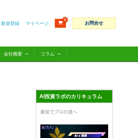
ア
カ
ー
テ
カ
ゴ
お問合せ
新規登録
イ
リ
ブ
ー
会社概要
コラム
AI投資ラボのカリキュラム
最短でプロの道へ