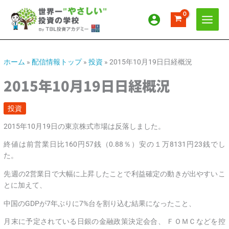
内
ア
カ
容
ー
テ
を
カ
ゴ
ス
イ
リ
キ
ッ
ブ
ー
ホーム
»
配信情報トップ
»
投資
»
2015年10月19日日経概況
プ
2015年10月19日日経概況
投資
2015年10月19日の東京株式市場は反落しました。
終値は前営業日比160円57銭（0.88％）安の１万8131円23銭でし
た。
先週の2営業日で大幅に上昇したことで利益確定の動きが出やすいこ
とに加えて、
中国のGDPが7年ぶりに7%台を割り込む結果になったこと、
月末に予定されている日銀の金融政策決定会合、 ＦＯＭＣなどを控