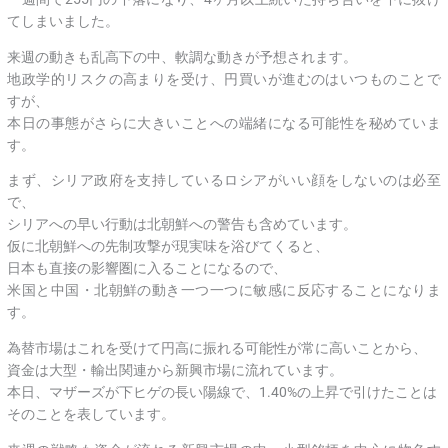
てしまいました。
来週の動きも乱高下の中、軟調な動きが予想されます。
地政学的リスクの高まりを受け、円買いが進むのはいつものことで
すが、
本日の事態がさらに大きいことへの端緒になる可能性を秘めていま
す。
まず、シリア政府を支持しているロシアがいい顔をしないのは必至
で、
シリアへの早い行動は北朝鮮への警告も含めています。
仮に北朝鮮への先制攻撃が現実味を浴びてくると、
日本も直接の影響圏に入ることになるので、
米国と中国・北朝鮮の動き一つ一つに敏感に反応することになりま
す。
為替市場はこれを受けて円高に振れる可能性が常に高いことから、
資金は大型・輸出関連から新興市場に流れています。
本日、マザーズが下ヒゲの長い陽線で、1.40%の上昇で引けたことは
そのことを表しています。