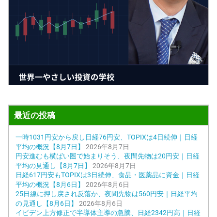
最近の投稿
一時1031円安から戻し日経76円安、TOPIXは4日続伸｜日経
平均の概況【8月7日】
2026年8月7日
円安進むも横ばい圏で始まりそう、夜間先物は20円安｜日経
平均の見通し【8月7日】
2026年8月7日
日経617円安もTOPIXは3日続伸、食品・医薬品に資金｜日経
平均の概況【8月6日】
2026年8月6日
25日線に押し戻され反落か、夜間先物は560円安｜日経平均
の見通し【8月6日】
2026年8月6日
イビデン上方修正で半導体主導の急騰、日経2342円高｜日経