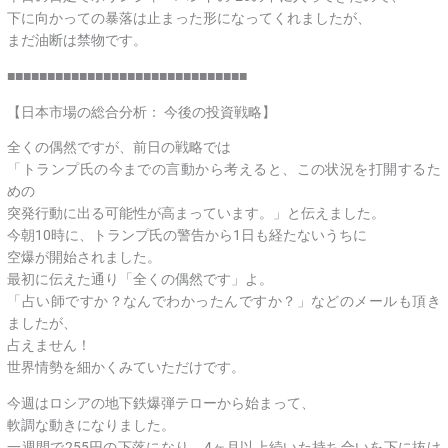
下に向かっての暴落は止まった形になってくれましたが、
まだ油断は禁物です。
■■■■■■■■■■■■■■■■■■■■■■■■■■■■■■
【日本市場の総合分析： 今後の投資戦略】
全くの偶然ですが、前日の戦略では
「トランプ氏の今までの言動から考えると、この状況を打開するた
めの
突発行動に出る可能性が高まっています。」と伝えました。
今朝10時に、トランプ氏の警告から1日も経たないうちに
空爆が開始されました。
最初に伝えた通り「全くの偶然です」よ。
「占い師ですか？なんでわかったんですか？」などのメールも頂き
ましたが、
占えません！
世界情勢を細かくみていただけです。
今週はロシアの地下鉄爆弾テローから始まって、
軟調な動きになりました。
一週間で255円の下落になり、4ヶ月以上続いた持ち合いを下に抜け