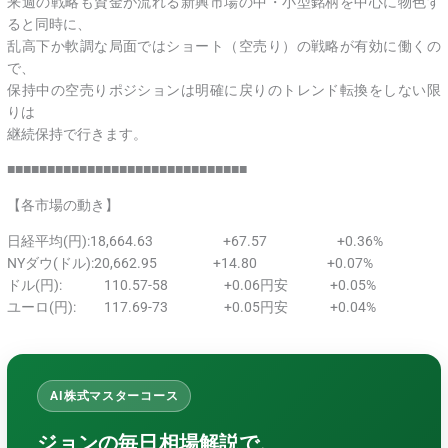
来週の戦略も資金が流れる新興市場の中・小型銘柄を中心に物色す
ると同時に、
乱高下か軟調な局面ではショート（空売り）の戦略が有効に働くの
で、
保持中の空売りポジションは明確に戻りのトレンド転換をしない限
りは
継続保持で行きます。
■■■■■■■■■■■■■■■■■■■■■■■■■■■■■■
【各市場の動き】
日経平均(円):18,664.63 +67.57 +0.36%
NYダウ(ドル):20,662.95 +14.80 +0.07%
ドル(円): 110.57-58 +0.06円安 +0.05%
ユーロ(円): 117.69-73 +0.05円安 +0.04%
AI株式マスターコース
ジョンの毎日相場解説で、