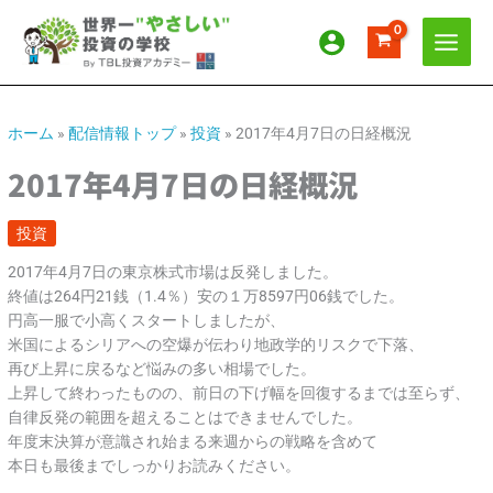
内
ア
カ
容
ー
テ
を
カ
ゴ
ス
イ
リ
キ
ッ
ブ
ー
ホーム
»
配信情報トップ
»
投資
»
2017年4月7日の日経概況
プ
2017年4月7日の日経概況
投資
2017年4月7日の東京株式市場は反発しました。
終値は264円21銭（1.4％）安の１万8597円06銭でした。
円高一服で小高くスタートしましたが、
米国によるシリアへの空爆が伝わり地政学的リスクで下落、
再び上昇に戻るなど悩みの多い相場でした。
上昇して終わったものの、前日の下げ幅を回復するまでは至らず、
自律反発の範囲を超えることはできませんでした。
年度末決算が意識され始まる来週からの戦略を含めて
本日も最後までしっかりお読みください。