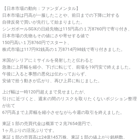
【日本市場の動向：ファンダメンタル】
日本市場は円高が一服したことや、前日までの下降に対する
自律反発で買いが先行して始まりました。
シンガポールSGXの日経先物は115円高の１万8760円で寄り付き、
日本市場の先物もその値にさや寄せする値で
150円高い１万8760円でスタート、
株式市場は117円92銭高の１万8714円98銭で寄り付きました。
米国がシリアにミサイルを発射したと伝わると
急激に上昇幅を縮小、下げに転じて、前場を19円安で終えました。
午後に入ると事態の悪化は伝わっておらず、
安値で拾う動きが広がり、再び上昇に転じました。
上げ幅は一時120円超えまで見せましたが、
引けに近づくと、週末の間のリスクを取りたくないポジション整理
が出て
67円高まで上昇幅を縮小させながら今週の取引を終えました。
東証１部の売買代金は概算で２兆7654億円で、
1ヶ月ぶりの活況ぶりです。
東証１部の売買高は24億145万株、東証１部の値上がり銘柄数、