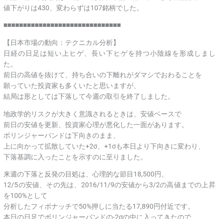
値下がりは430、変わらずは107銘柄でした。
■■■■■■■■■■■■■■■■■■■■■■■■■■■■■■
【日本市場の動向：テクニカル分析】
日経の日足は短い上ヒゲ、長い下ヒゲを持つ小陰線を形成しまし
た。
前日の高値を抜けて、持ち合いの下離れがダマシでおわることを
願っていた投資家も多くいたと思いますが、
結局は形としては下落して今週の取引を終了しました。
地政学的リスクが大きく意識されるときは、安値ベースで
前日の安値を更新、投資家心理が悪化した一面があります。
ボリンジャーバンドは下向きのまま、
上に向かって拡散していた+2σ、+1σも本日より下向きに変わり、
下落基調に入ったことを示すのに至りました。
来週の下落と反発の目処は、心理的な節目18,500円、
12/5の安値、その先は、2016/11/9の安値から3/2の高値までの上昇
を100%として
分析したフィボナッチで50%押しに当たる17,890円付近です。
本日の日足でボリンジャーバンドの-2σの中に入ってきたので、