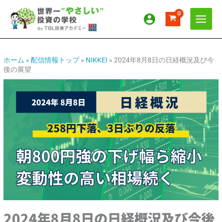
内
ア
カ
容
ー
テ
を
カ
ゴ
ス
イ
リ
キ
ッ
ブ
ー
ホーム
»
配信情報トップ
»
NIKKEI
»
2024年8月8日の日経概況及び今
後の展望
プ
2024年8月8日の日経概況及び今後