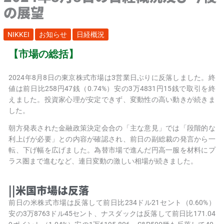
の展望
NIKKEI
お知らせ
日経概況
【市場の総括】
2024年8月8日の東京株式市場は3営業日ぶりに反落しました。終
値は前日比258円47銭（0.74%）安の3万4831円15銭で取引を終
えました。投資家心理が安定できず、変動性の高い動きが続きま
した。
朝方発表された金融政策決定会合の「主な意見」では「段階的な
利上げが必要」との内容が確認され、前日の副総裁の発言から一
転、下げ幅を広げました。為替市場で進んだ円高一服を材料にプ
ラス圏まで進むなど、連日変動の激しい相場が続きました。
||米国市場は反落
前日の米株式市場は反落して前日比234ドル21セント（0.60%）
安の3万8763ドル45セント、ナスダックは反落して前日比171.04