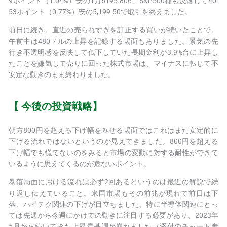
9ポイント（1.04%）安の1万6195.806、S&P500種も反落して40.
53ポイント（0.77%）安の5,199.50で取引を終えました。
前日に続き、直近の売られすぎを訂正する買いが続いたことで、
午前中は480ドルの上昇を記録する場面もありました。景気の先
行き不透明感を反映して低下していた長期金利が3.9%台に上昇し
たことを嫌気して売りに回った株式市場は、マイナスに転じて不
安定な動きのまま終わりました。
【 今後の投資戦略】
朝方800円を超える下げ幅をみせる場面ではこれはまた安定的に
下げる流れではないというのが見えてきました。800円を超える
下げ幅でも慌てないのをみると市場の変動に対する耐性ができて
いるように思えてくるのが危ないポイント。
暴落局面における流れは必ず2回あるというのは最近の解説で繰
り返し伝えていること。米国市場もその前兆が現れて前日は下
落、ハイテク関連の下げが目立ちました。特に半導体関連にとっ
ては先週から今週にかけての動きに注目する必要があり、2023年
5月から続いてきた上昇貴基調が崩れました（添付のチャート参